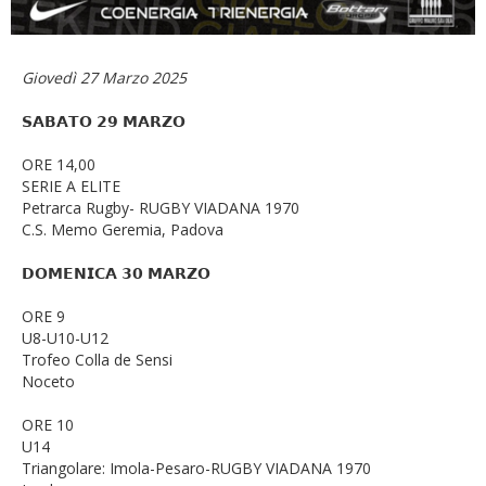
Giovedì 27 Marzo 2025
𝗦𝗔𝗕𝗔𝗧𝗢 𝟮𝟵 𝗠𝗔𝗥𝗭𝗢
ORE 14,00
SERIE A ELITE
Petrarca Rugby- RUGBY VIADANA 1970
C.S. Memo Geremia, Padova
𝗗𝗢𝗠𝗘𝗡𝗜𝗖𝗔 𝟯𝟬 𝗠𝗔𝗥𝗭𝗢
ORE 9
U8-U10-U12
Trofeo Colla de Sensi
Noceto
ORE 10
U14
Triangolare: Imola-Pesaro-RUGBY VIADANA 1970